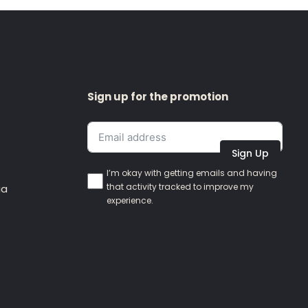
Sign up for the promotion
Sign Up
I’m okay with getting emails and having
that activity tracked to improve my
ia
experience.