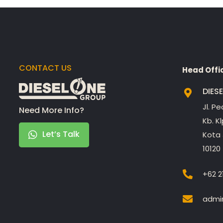
CONTACT US
Head Offi
DIES
Jl. P
Need More Info?
Kb. K
Let’s Talk
Kota 
10120
+62 2
admin