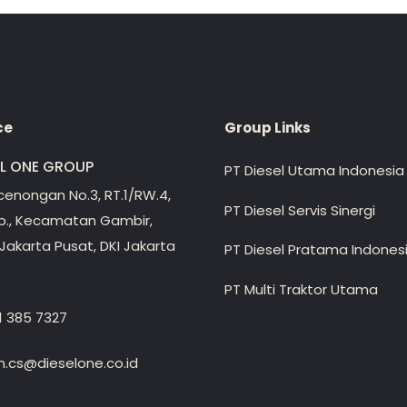
ce
Group Links
EL ONE GROUP
PT Diesel Utama Indonesia
ecenongan No.3, RT.1/RW.4,
PT Diesel Servis Sinergi
lp., Kecamatan Gambir,
Jakarta Pusat, DKI Jakarta
PT Diesel Pratama Indones
PT Multi Traktor Utama
1 385 7327
.cs@dieselone.co.id