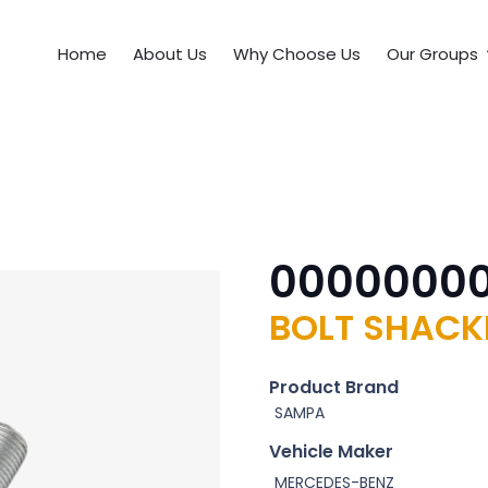
Home
About Us
Why Choose Us
Our Groups
0000000
BOLT SHACKL
Product Brand
SAMPA
Vehicle Maker
MERCEDES-BENZ