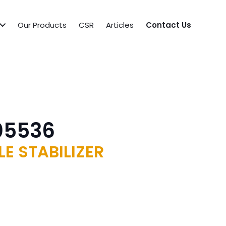
Our Products
CSR
Articles
Contact Us
05536
E STABILIZER