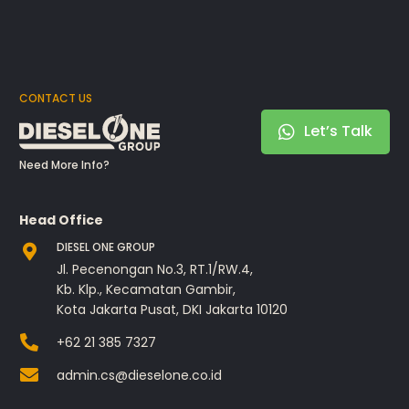
CONTACT US
Let’s Talk
Need More Info?
Head Office
DIESEL ONE GROUP
Jl. Pecenongan No.3, RT.1/RW.4,
Kb. Klp., Kecamatan Gambir,
Kota Jakarta Pusat, DKI Jakarta 10120
+62 21 385 7327
admin.cs@dieselone.co.id