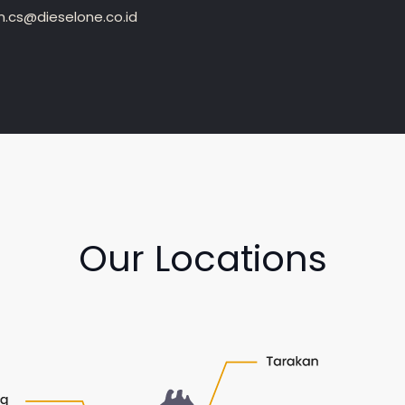
.cs@dieselone.co.id
Our Locations