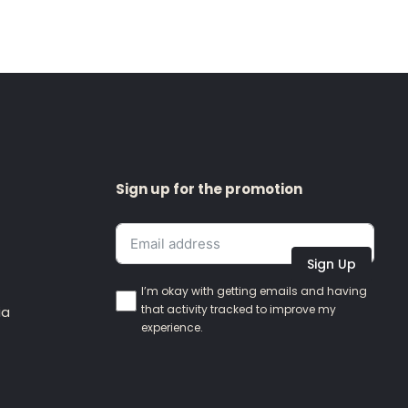
Sign up for the promotion
Sign Up
I’m okay with getting emails and having
that activity tracked to improve my
ia
experience.