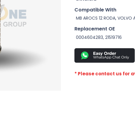
Compatible With
MB AROCS 12 RODA, VOLVO 
Replacement OE
0004604283, 21519716
* Please contact us for av