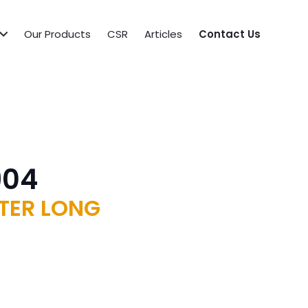
Our Products
CSR
Articles
Contact Us
904
LTER LONG