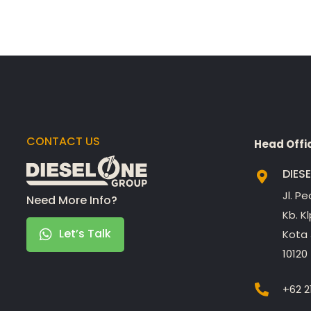
CONTACT US
Head Offi
DIES
Jl. P
Need More Info?
Kb. K
Let’s Talk
Kota 
10120
+62 2