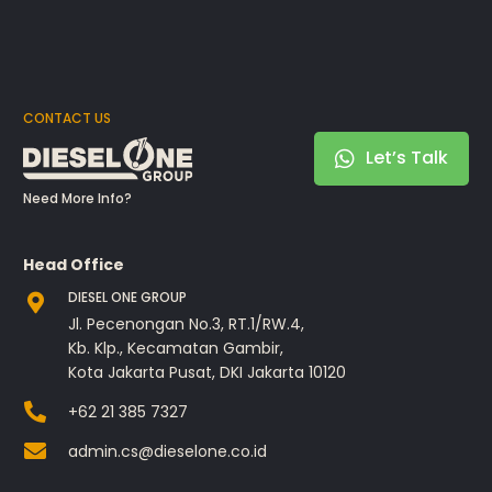
CONTACT US
Let’s Talk
Need More Info?
Head Office
DIESEL ONE GROUP
Jl. Pecenongan No.3, RT.1/RW.4,
Kb. Klp., Kecamatan Gambir,
Kota Jakarta Pusat, DKI Jakarta 10120
+62 21 385 7327
admin.cs@dieselone.co.id