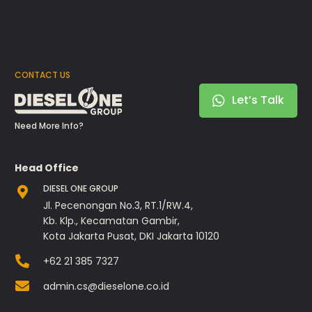
CONTACT US
Let’s Talk
Need More Info?
Head Office
DIESEL ONE GROUP
Jl. Pecenongan No.3, RT.1/RW.4,
Kb. Klp., Kecamatan Gambir,
Kota Jakarta Pusat, DKI Jakarta 10120
+62 21 385 7327
admin.cs@dieselone.co.id