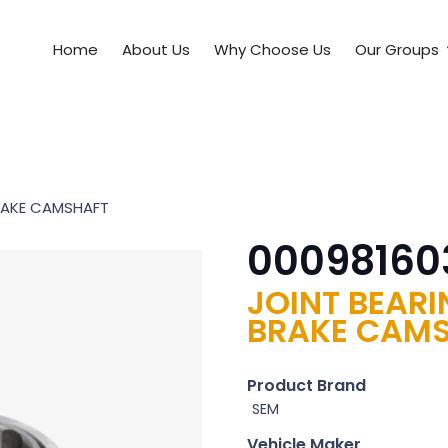
Home
About Us
Why Choose Us
Our Groups
RAKE CAMSHAFT
00098160
JOINT BEAR
BRAKE CAM
Product Brand
SEM
Vehicle Maker