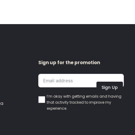
Sign up for the promotion
Sign Up
I’m okay with getting emails and having
that activity tracked to improve my
ia
experience.