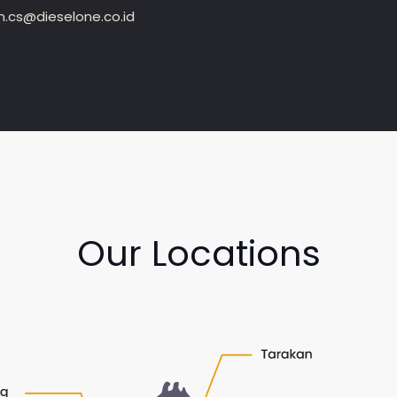
.cs@dieselone.co.id
Our Locations