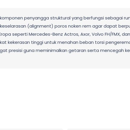
h komponen penyangga struktural yang berfungsi sebagai r
keselarasan (alignment) poros noken rem agar dapat berp
ropa seperti Mercedes-Benz Actros, Axor, Volvo FH/FMX, dan
ngkat kekerasan tinggi untuk menahan beban torsi pengere
gat presisi guna meminimalkan getaran serta mencegah kea