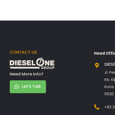
CONTACT US
Head Offi
DIES
Jl. P
Need More Info?
Kb. K
Let’s Talk
Kota 
10120
+62 2