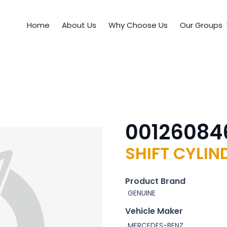
Home
About Us
Why Choose Us
Our Groups
00126084
SHIFT CYLIN
Product Brand
GENUINE
Vehicle Maker
MERCEDES-BENZ