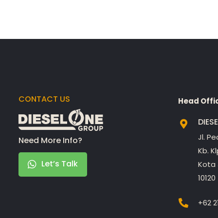
CONTACT US
Head Offi
DIES
Jl. P
Need More Info?
Kb. K
Let’s Talk
Kota 
10120
+62 2