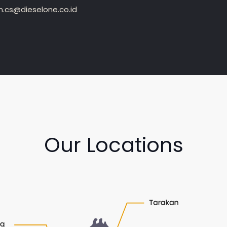
.cs@dieselone.co.id
Our Locations