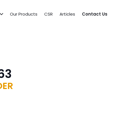
Our Products
CSR
Articles
Contact Us
63
DER