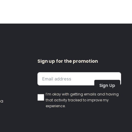
Sign up for the promotion
Sign Up
I’m okay with getting emails and having
that activity tracked to improve my
ia
experience.