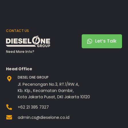
CONTACT US
Let’s Talk
Need More Info?
Head Office
DIESEL ONE GROUP
Jl. Pecenongan No.3, RT.1/RW.4,
Kb. Klp., Kecamatan Gambir,
Kota Jakarta Pusat, DKI Jakarta 10120
+62 21 385 7327
admin.cs@dieselone.co.id