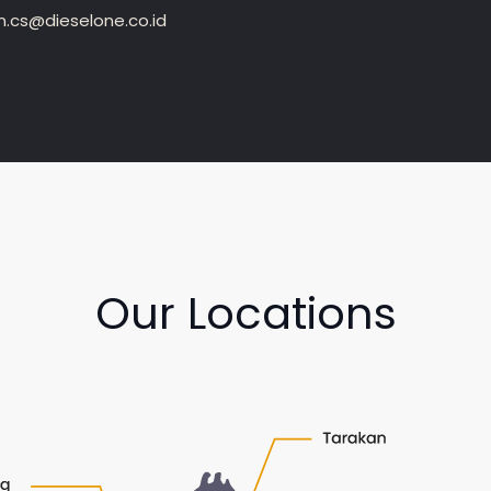
.cs@dieselone.co.id
Our Locations