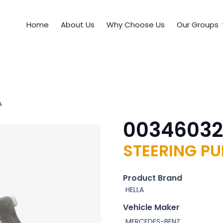
Home
About Us
Why Choose Us
Our Groups
A
0034603
STEERING P
Product Brand
HELLA
Vehicle Maker
MERCEDES-BENZ