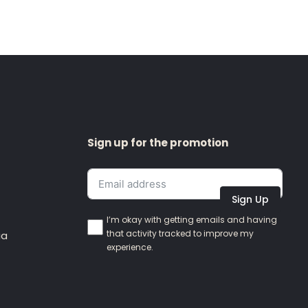
Sign up for the promotion
Sign Up
I’m okay with getting emails and having
that activity tracked to improve my
ia
experience.