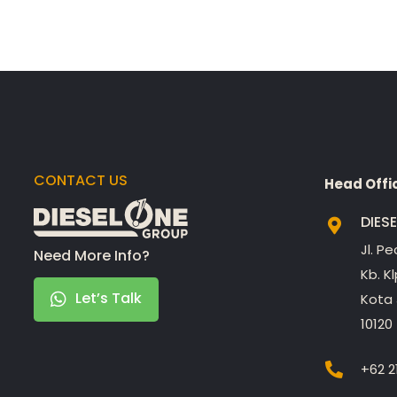
CONTACT US
Head Offi
DIES
Jl. P
Need More Info?
Kb. K
Let’s Talk
Kota 
10120
+62 2