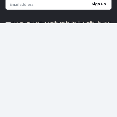
Sign Up
I’m okay with getting emails and having that activity tracked
to improve my experience.