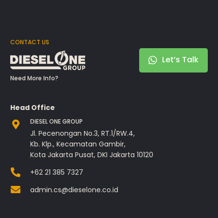
CONTACT US
Let’s Talk
Need More Info?
Head Office
DIESEL ONE GROUP
Jl. Pecenongan No.3, RT.1/RW.4,
Kb. Klp., Kecamatan Gambir,
Kota Jakarta Pusat, DKI Jakarta 10120
+62 21 385 7327
admin.cs@dieselone.co.id