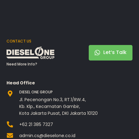
CONTACT US
Let’s Talk
Need More Info?
Head Office
DIESEL ONE GROUP
Jl. Pecenongan No.3, RT.1/RW.4,
Kb. Klp., Kecamatan Gambir,
Kota Jakarta Pusat, DKI Jakarta 10120
+62 21 385 7327
admin.cs@dieselone.co.id