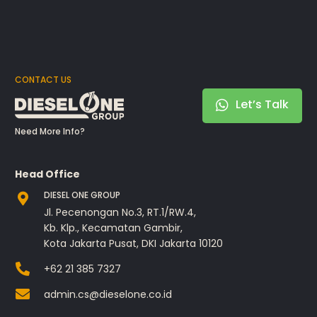
CONTACT US
Let’s Talk
Need More Info?
Head Office
DIESEL ONE GROUP
Jl. Pecenongan No.3, RT.1/RW.4,
Kb. Klp., Kecamatan Gambir,
Kota Jakarta Pusat, DKI Jakarta 10120
+62 21 385 7327
admin.cs@dieselone.co.id