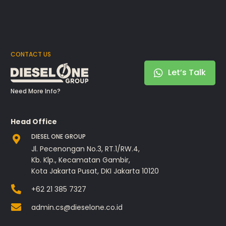
CONTACT US
Let’s Talk
Need More Info?
Head Office
DIESEL ONE GROUP
Jl. Pecenongan No.3, RT.1/RW.4,
Kb. Klp., Kecamatan Gambir,
Kota Jakarta Pusat, DKI Jakarta 10120
+62 21 385 7327
admin.cs@dieselone.co.id