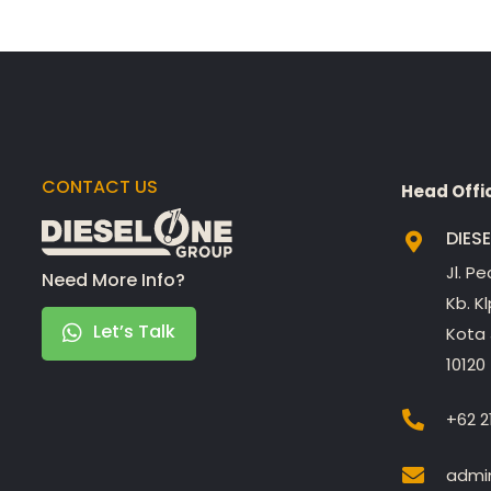
CONTACT US
Head Offi
DIES
Jl. P
Need More Info?
Kb. K
Let’s Talk
Kota 
10120
+62 2
admin