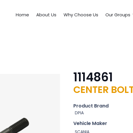
Home
About Us
Why Choose Us
Our Groups
1114861
CENTER BOLT
Product Brand
DPIA
Vehicle Maker
SCANIA