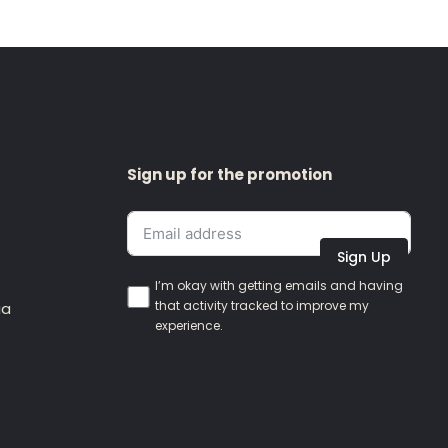
Sign up for the promotion
Sign Up
I’m okay with getting emails and having
that activity tracked to improve my
ia
experience.