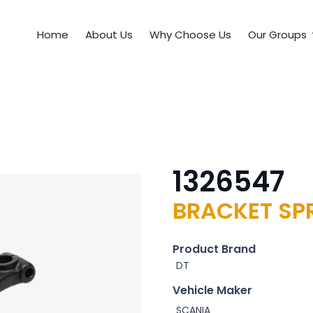
Home
About Us
Why Choose Us
Our Groups
1326547
BRACKET SP
Product Brand
DT
Vehicle Maker
SCANIA