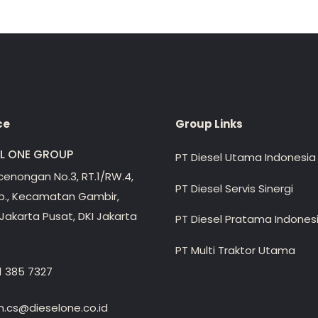
ce
Group Links
EL ONE GROUP
PT Diesel Utama Indonesia
ecenongan No.3, RT.1/RW.4,
PT Diesel Servis Sinergi
lp., Kecamatan Gambir,
Jakarta Pusat, DKI Jakarta
PT Diesel Pratama Indones
PT Multi Traktor Utama
1 385 7327
.cs@dieselone.co.id