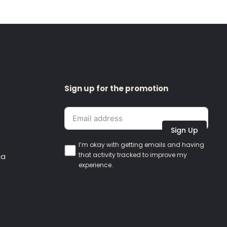
Sign up for the promotion
Sign Up
I’m okay with getting emails and having
that activity tracked to improve my
ia
experience.