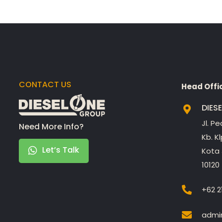
CONTACT US
Head Offi
DIES
Jl. P
Need More Info?
Kb. K
Let’s Talk
Kota 
10120
+62 2
admin