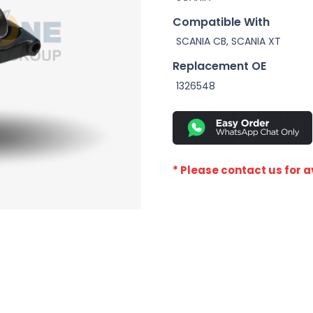
Compatible With
SCANIA CB, SCANIA XT
Replacement OE
1326548
* Please contact us for av