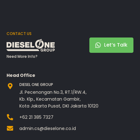
CONTACT US
Let’s Talk
Need More Info?
Head Office
DIESEL ONE GROUP
Jl. Pecenongan No.3, RT.1/RW.4,
Kb. Klp., Kecamatan Gambir,
Kota Jakarta Pusat, DKI Jakarta 10120
+62 21 385 7327
admin.cs@dieselone.co.id