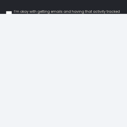
I’m okay with getting emails and having that activity tracked
to improve my experience.
Our Locations