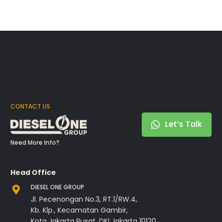
CONTACT US
Let’s Talk
Need More Info?
Head Office
DIESEL ONE GROUP
Jl. Pecenongan No.3, RT.1/RW.4,
Kb. Klp., Kecamatan Gambir,
Kota Jakarta Pusat, DKI Jakarta 10120