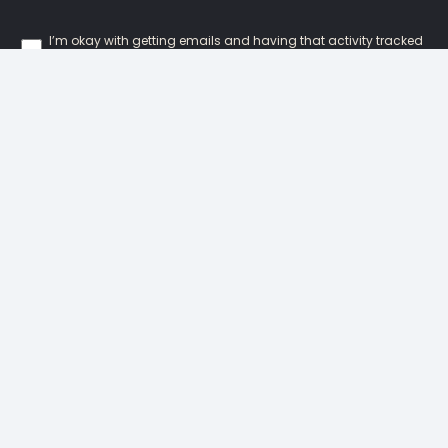
I’m okay with getting emails and having that activity tracked
to improve my experience.
Our Locations