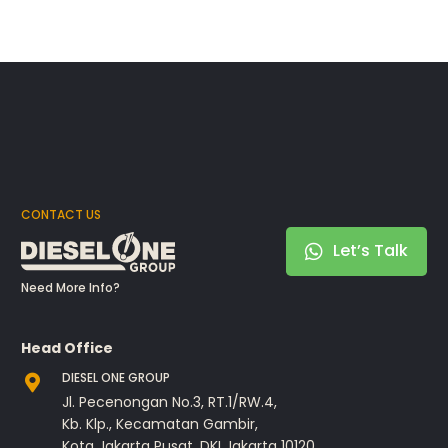
CONTACT US
Let’s Talk
Need More Info?
Head Office
DIESEL ONE GROUP
Jl. Pecenongan No.3, RT.1/RW.4,
Kb. Klp., Kecamatan Gambir,
Kota Jakarta Pusat, DKI Jakarta 10120