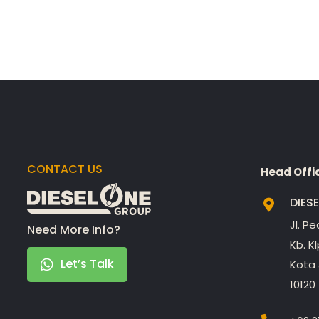
CONTACT US
Head Offi
DIES
Jl. P
Need More Info?
Kb. K
Let’s Talk
Kota 
10120