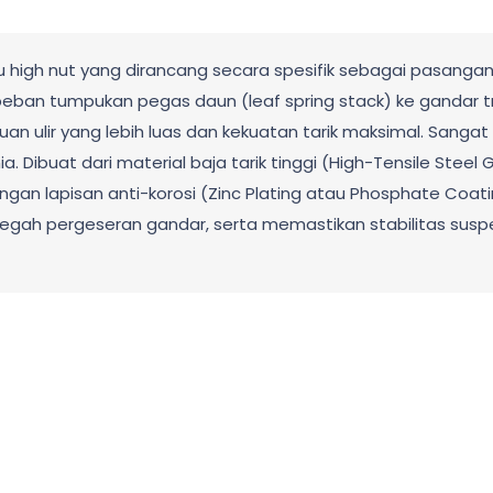
u high nut yang dirancang secara spesifik sebagai pasanga
an tumpukan pegas daun (leaf spring stack) ke gandar truk, 
 ulir yang lebih luas dan kekuatan tarik maksimal. Sangat 
 Dibuat dari material baja tarik tinggi (High-Tensile Steel G
n lapisan anti-korosi (Zinc Plating atau Phosphate Coating) 
cegah pergeseran gandar, serta memastikan stabilitas s