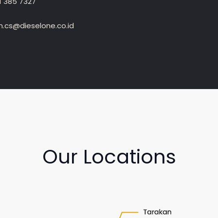
1 385 7327
.cs@dieselone.co.id
Our Locations