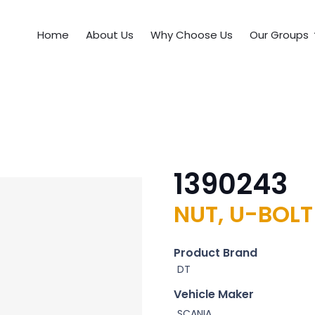
Home
About Us
Why Choose Us
Our Groups
1390243
NUT, U-BOLT
Product Brand
DT
Vehicle Maker
SCANIA