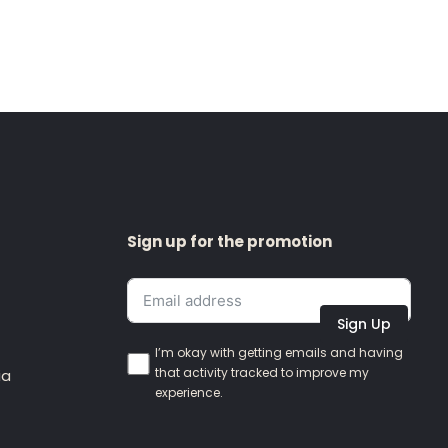
Sign up for the promotion
Sign Up
I’m okay with getting emails and having
that activity tracked to improve my
ia
experience.