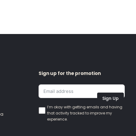
Sign up for the promotion
Sign Up
I’m okay with getting emails and having
that activity tracked to improve my
ia
experience.