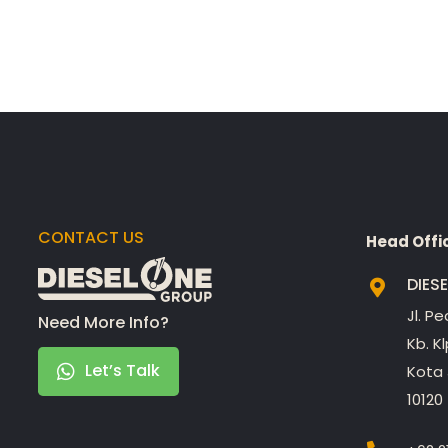
CONTACT US
Head Offi
DIES
Jl. P
Need More Info?
Kb. K
Let’s Talk
Kota 
10120