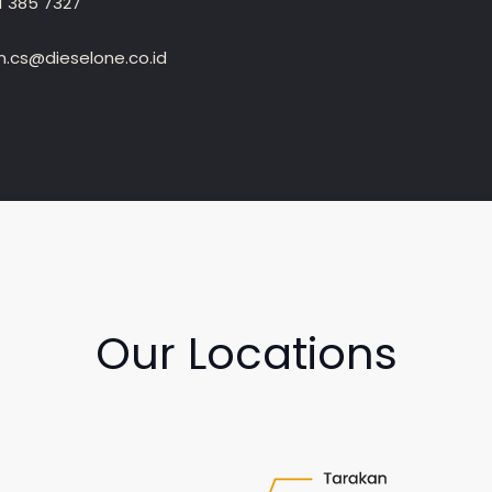
1 385 7327
.cs@dieselone.co.id
Our Locations