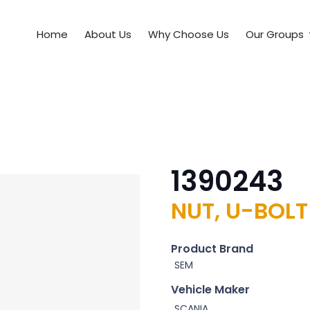
Home
About Us
Why Choose Us
Our Groups
1390243
NUT, U-BOLT
Product Brand
SEM
Vehicle Maker
SCANIA