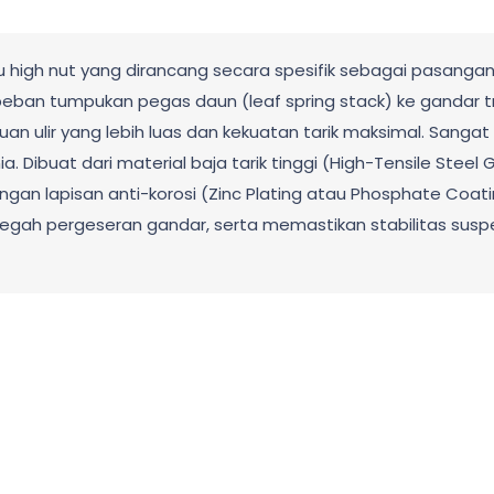
u high nut yang dirancang secara spesifik sebagai pasanga
an tumpukan pegas daun (leaf spring stack) ke gandar truk, 
 ulir yang lebih luas dan kekuatan tarik maksimal. Sangat 
 Dibuat dari material baja tarik tinggi (High-Tensile Steel G
n lapisan anti-korosi (Zinc Plating atau Phosphate Coating) 
cegah pergeseran gandar, serta memastikan stabilitas s