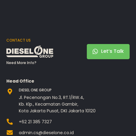
CONTACT US
Let’s Talk
Need More Info?
Head Office
DIESEL ONE GROUP
Jl. Pecenongan No.3, RT.1/RW.4,
Kb. Klp., Kecamatan Gambir,
Kota Jakarta Pusat, DKI Jakarta 10120
+62 21 385 7327
admin.cs@dieselone.co.id