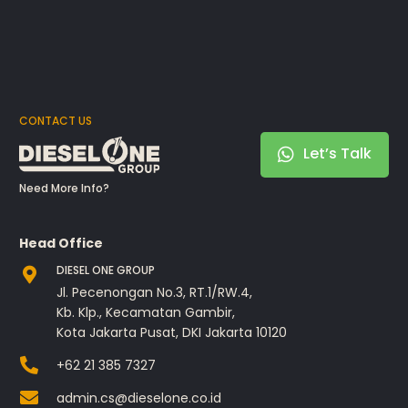
CONTACT US
Let’s Talk
Need More Info?
Head Office
DIESEL ONE GROUP
Jl. Pecenongan No.3, RT.1/RW.4,
Kb. Klp., Kecamatan Gambir,
Kota Jakarta Pusat, DKI Jakarta 10120
+62 21 385 7327
admin.cs@dieselone.co.id