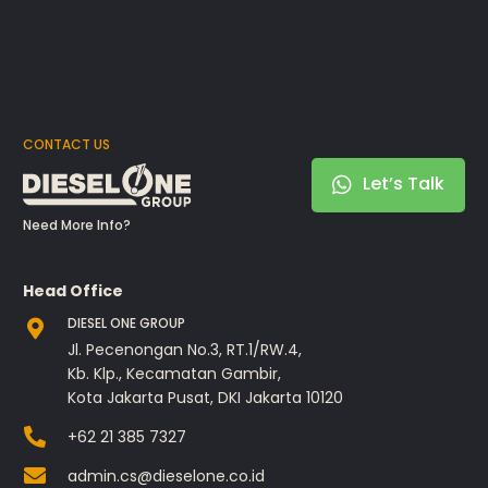
CONTACT US
Let’s Talk
Need More Info?
Head Office
DIESEL ONE GROUP
Jl. Pecenongan No.3, RT.1/RW.4,
Kb. Klp., Kecamatan Gambir,
Kota Jakarta Pusat, DKI Jakarta 10120
+62 21 385 7327
admin.cs@dieselone.co.id