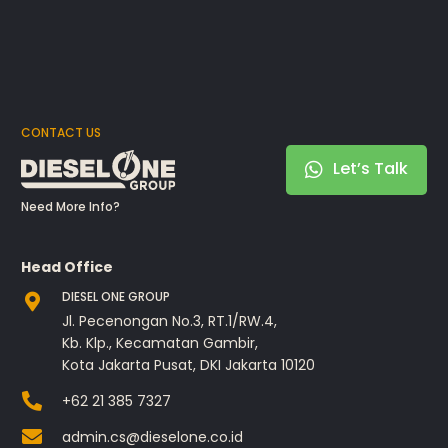
CONTACT US
Let’s Talk
Need More Info?
Head Office
DIESEL ONE GROUP
Jl. Pecenongan No.3, RT.1/RW.4,
Kb. Klp., Kecamatan Gambir,
Kota Jakarta Pusat, DKI Jakarta 10120
+62 21 385 7327
admin.cs@dieselone.co.id