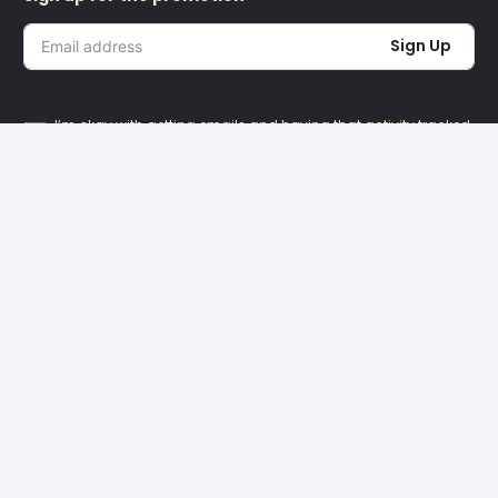
Sign Up
I’m okay with getting emails and having that activity tracked
to improve my experience.