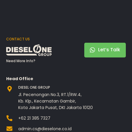
CONTACT US
Let’s Talk
Need More Info?
Head Office
DIESEL ONE GROUP
Jl. Pecenongan No.3, RT.1/RW.4,
Kb. Klp., Kecamatan Gambir,
Kota Jakarta Pusat, DKI Jakarta 10120
+62 21 385 7327
admin.cs@dieselone.co.id