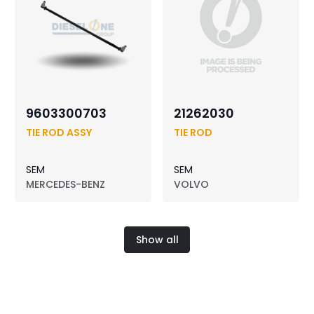
9603300703
21262030
TIE ROD ASSY
TIE ROD
SEM
SEM
MERCEDES-BENZ
VOLVO
Show all