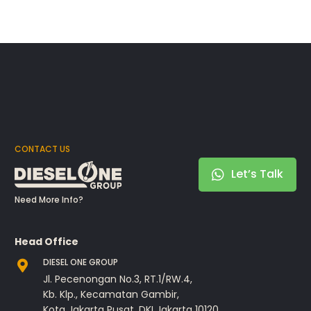
CONTACT US
Let’s Talk
Need More Info?
Head Office
DIESEL ONE GROUP
Jl. Pecenongan No.3, RT.1/RW.4,
Kb. Klp., Kecamatan Gambir,
Kota Jakarta Pusat, DKI Jakarta 10120