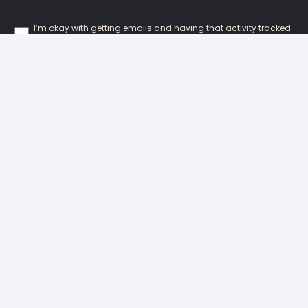
I’m okay with getting emails and having that activity tracked
to improve my experience.
Our Locations