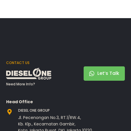
CONTACT US
Let’s Talk
Need More Info?
Head Office
DIESEL ONE GROUP
Jl. Pecenongan No.3, RT.1/RW.4,
Kb. Klp., Kecamatan Gambir,
Kota Jakarta Pusat, DKI Jakarta 10120