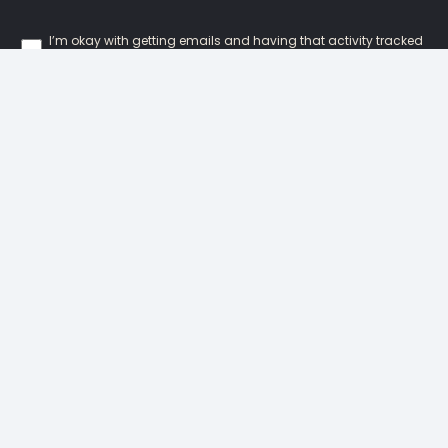
I’m okay with getting emails and having that activity tracked
to improve my experience.
Our Locations