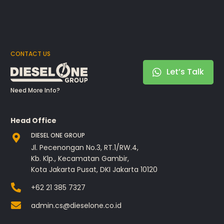
CONTACT US
Let’s Talk
Need More Info?
Head Office
DIESEL ONE GROUP
Jl. Pecenongan No.3, RT.1/RW.4,
Kb. Klp., Kecamatan Gambir,
Kota Jakarta Pusat, DKI Jakarta 10120
+62 21 385 7327
admin.cs@dieselone.co.id