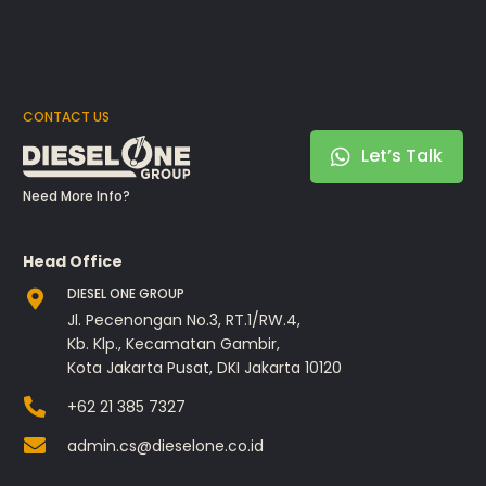
CONTACT US
Let’s Talk
Need More Info?
Head Office
DIESEL ONE GROUP
Jl. Pecenongan No.3, RT.1/RW.4,
Kb. Klp., Kecamatan Gambir,
Kota Jakarta Pusat, DKI Jakarta 10120
+62 21 385 7327
admin.cs@dieselone.co.id