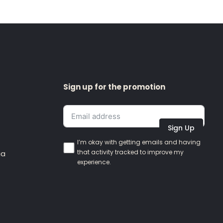
Sign up for the promotion
Sign Up
I’m okay with getting emails and having
that activity tracked to improve my
ia
experience.