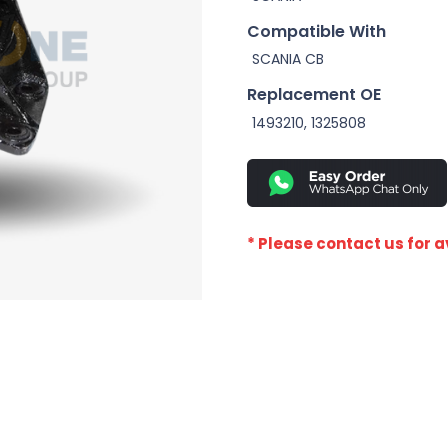
Compatible With
SCANIA CB
Replacement OE
1493210, 1325808
* Please contact us for av