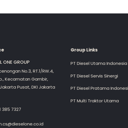
ce
Group Links
EL ONE GROUP
PT Diesel Utama Indonesia
ecenongan No.3, RT.1/RW.4,
PT Diesel Servis Sinergi
lp., Kecamatan Gambir,
Jakarta Pusat, DKI Jakarta
PT Diesel Pratama Indones
PT Multi Traktor Utama
1 385 7327
.cs@dieselone.co.id