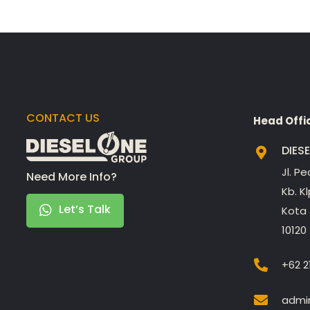
CONTACT US
Head Offi
DIES
Jl. P
Need More Info?
Kb. K
Let’s Talk
Kota 
10120
+62 2
admin