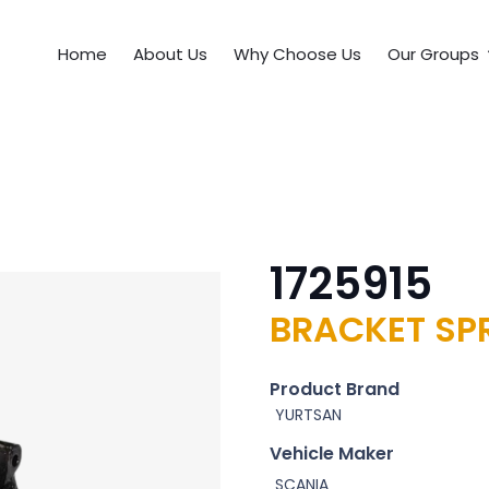
Home
About Us
Why Choose Us
Our Groups
1725915
BRACKET SP
Product Brand
YURTSAN
Vehicle Maker
SCANIA