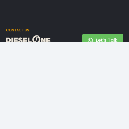
CONTACT US
Let’s Talk
Need More Info?
Head Office
DIESEL ONE GROUP
Jl. Pecenongan No.3, RT.1/RW.4,
Kb. Klp., Kecamatan Gambir,
Kota Jakarta Pusat, DKI Jakarta 10120
+62 21 385 7327
admin.cs@dieselone.co.id