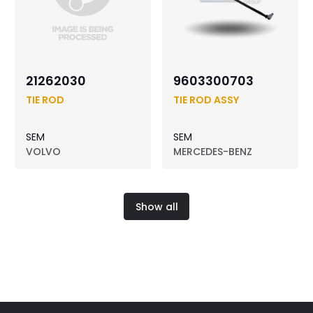
21262030
9603300703
TIE ROD
TIE ROD ASSY
SEM
SEM
VOLVO
MERCEDES-BENZ
Show all