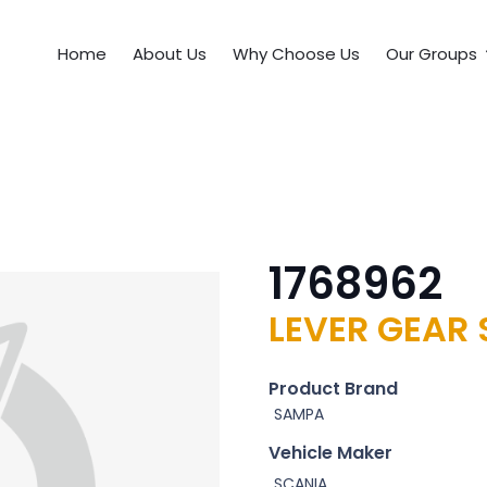
Home
About Us
Why Choose Us
Our Groups
1768962
LEVER GEAR 
Product Brand
SAMPA
Vehicle Maker
SCANIA