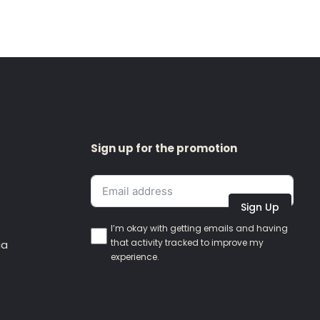
Sign up for the promotion
Sign Up
I’m okay with getting emails and having
that activity tracked to improve my
ia
experience.