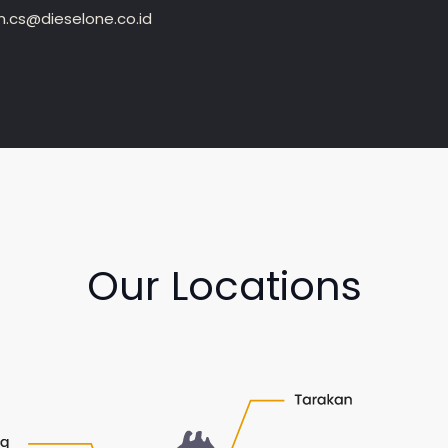
.cs@dieselone.co.id
Our Locations