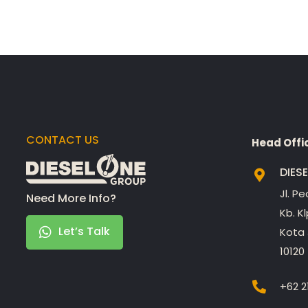
CONTACT US
Head Offi
DIES
Jl. P
Need More Info?
Kb. K
Let’s Talk
Kota 
10120
+62 2