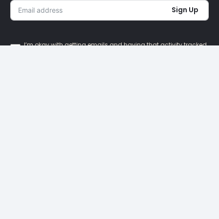
Sign Up
I’m okay with getting emails and having that activity tracked
to improve my experience.