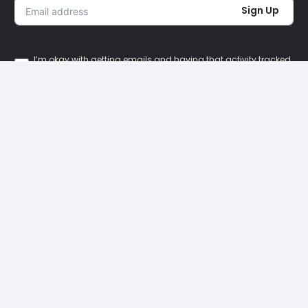
Sign Up
I’m okay with getting emails and having that activity tracked
to improve my experience.