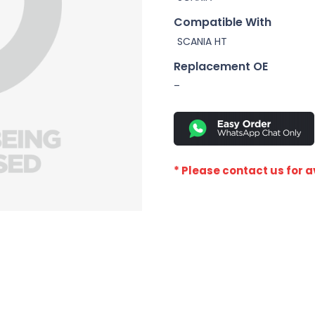
Compatible With
SCANIA HT
Replacement OE
–
* Please contact us for av