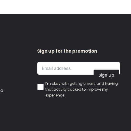
Sign up for the promotion
Sign Up
I’m okay with getting emails and having
that activity tracked to improve my
ia
experience.