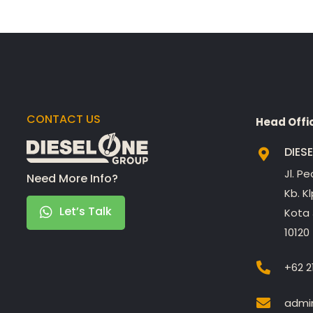
CONTACT US
Head Offi
DIES
Jl. P
Need More Info?
Kb. K
Let’s Talk
Kota 
10120
+62 2
admin