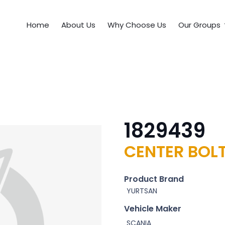
Home
About Us
Why Choose Us
Our Groups
1829439
CENTER BOLT
Product Brand
YURTSAN
Vehicle Maker
SCANIA