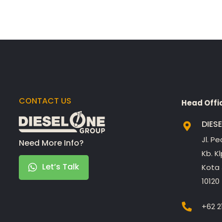
CONTACT US
Head Offi
DIES
Jl. P
Need More Info?
Kb. K
Let’s Talk
Kota 
10120
+62 2