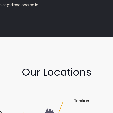
.cs@dieselone.co.id
Our Locations