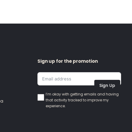
Sign up for the promotion
Sign Up
I’m okay with getting emails and having
that activity tracked to improve my
ia
experience.