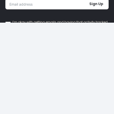
Sign Up
I’m okay with getting emails and having that activity tracked
to improve my experience.