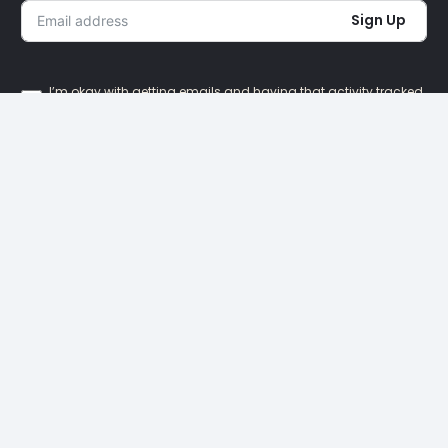
Sign Up
I’m okay with getting emails and having that activity tracked
to improve my experience.