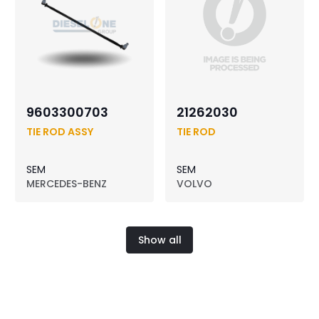
9603300703
21262030
TIE ROD ASSY
TIE ROD
SEM
SEM
MERCEDES-BENZ
VOLVO
Show all