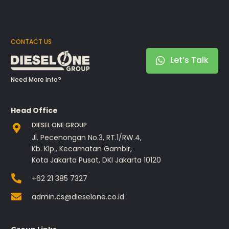
CONTACT US
Let’s Talk
Need More Info?
Head Office
DIESEL ONE GROUP
Jl. Pecenongan No.3, RT.1/RW.4,
Kb. Klp., Kecamatan Gambir,
Kota Jakarta Pusat, DKI Jakarta 10120
+62 21 385 7327
admin.cs@dieselone.co.id