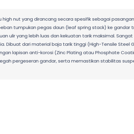
u high nut yang dirancang secara spesifik sebagai pasanga
an tumpukan pegas daun (leaf spring stack) ke gandar truk, 
 ulir yang lebih luas dan kekuatan tarik maksimal. Sangat 
 Dibuat dari material baja tarik tinggi (High-Tensile Steel G
n lapisan anti-korosi (Zinc Plating atau Phosphate Coating) 
cegah pergeseran gandar, serta memastikan stabilitas s