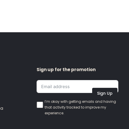
Sign up for the promotion
Sign Up
I’m okay with getting emails and having
that activity tracked to improve my
ia
experience.