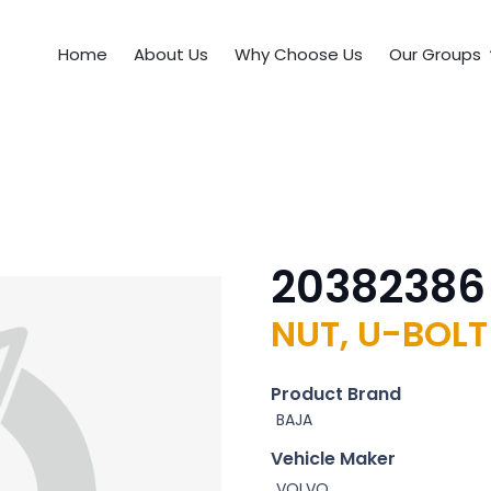
Home
About Us
Why Choose Us
Our Groups
20382386
NUT, U-BOLT
Product Brand
BAJA
Vehicle Maker
VOLVO