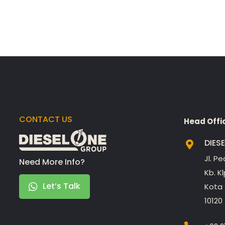
CONTACT US
Head Offi
DIES
Jl. P
Need More Info?
Kb. K
Let’s Talk
Kota 
10120