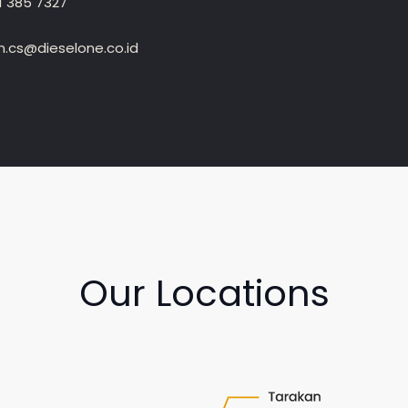
1 385 7327
.cs@dieselone.co.id
Our Locations