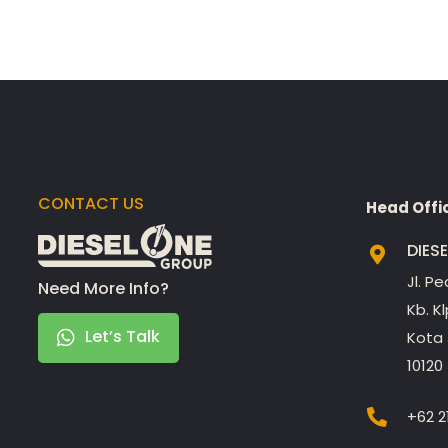
CONTACT US
Head Offi
DIES
Jl. P
Need More Info?
Kb. K
Let’s Talk
Kota 
10120
+62 2