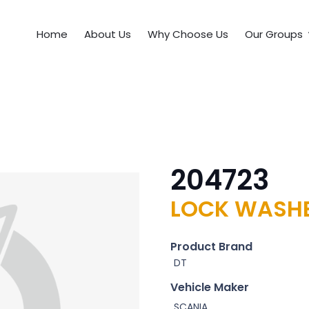
Home
About Us
Why Choose Us
Our Groups
204723
LOCK WASH
Product Brand
DT
Vehicle Maker
SCANIA