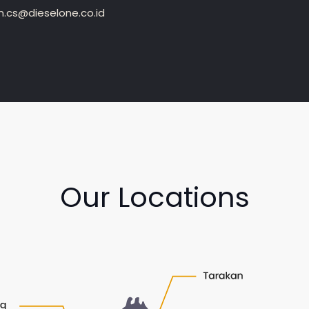
.cs@dieselone.co.id
Our Locations