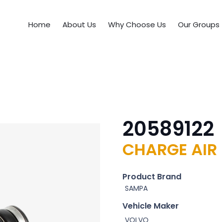
Home
About Us
Why Choose Us
Our Groups
20589122
CHARGE AIR
Product Brand
SAMPA
Vehicle Maker
VOLVO