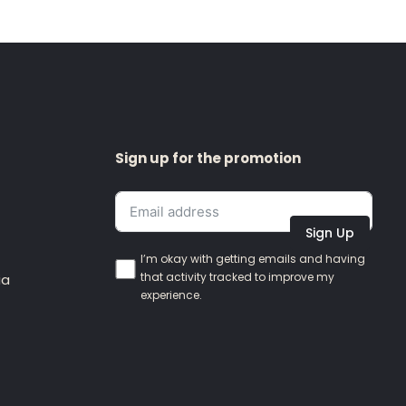
Sign up for the promotion
Sign Up
I’m okay with getting emails and having
that activity tracked to improve my
ia
experience.