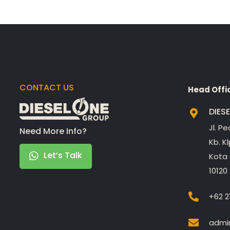
CONTACT US
Head Offi
DIES
Jl. P
Need More Info?
Kb. K
Let’s Talk
Kota 
10120
+62 2
admin