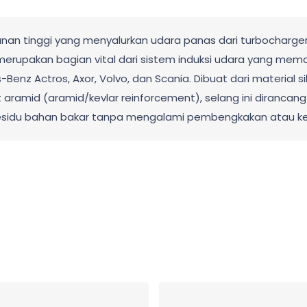
n tinggi yang menyalurkan udara panas dari turbocharger m
 merupakan bagian vital dari sistem induksi udara yang mem
nz Actros, Axor, Volvo, dan Scania. Dibuat dari material sil
 aramid (aramid/kevlar reinforcement), selang ini dirancan
 residu bahan bakar tanpa mengalami pembengkakan atau ke