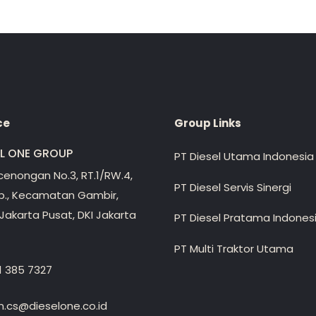
ce
Group Links
EL ONE GROUP
PT Diesel Utama Indonesia
ecenongan No.3, RT.1/RW.4,
PT Diesel Servis Sinergi
lp., Kecamatan Gambir,
Jakarta Pusat, DKI Jakarta
PT Diesel Pratama Indones
PT Multi Traktor Utama
1 385 7327
.cs@dieselone.co.id