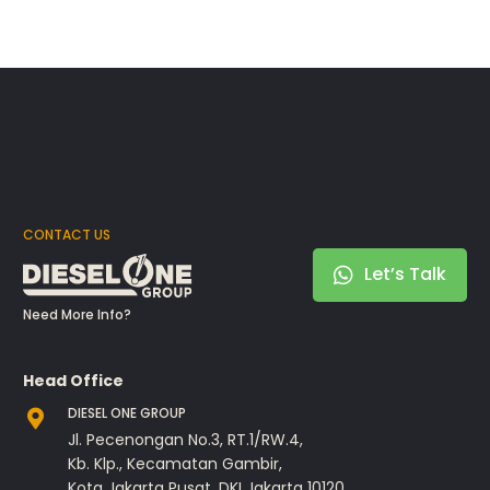
CONTACT US
Let’s Talk
Need More Info?
Head Office
DIESEL ONE GROUP
Jl. Pecenongan No.3, RT.1/RW.4,
Kb. Klp., Kecamatan Gambir,
Kota Jakarta Pusat, DKI Jakarta 10120