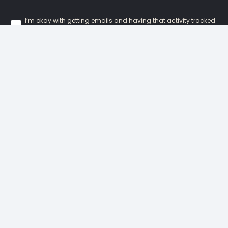
I’m okay with getting emails and having that activity tracked
to improve my experience.
Our Locations