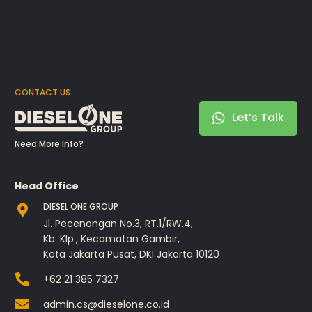
CONTACT US
Let’s Talk
Need More Info?
Head Office
DIESEL ONE GROUP
Jl. Pecenongan No.3, RT.1/RW.4,
Kb. Klp., Kecamatan Gambir,
Kota Jakarta Pusat, DKI Jakarta 10120
+62 21 385 7327
admin.cs@dieselone.co.id