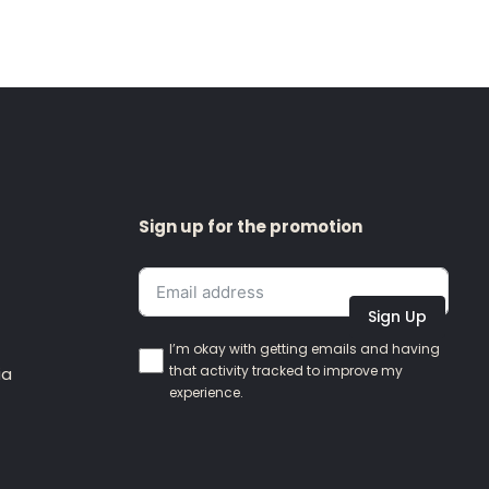
Sign up for the promotion
Sign Up
I’m okay with getting emails and having
that activity tracked to improve my
ia
experience.