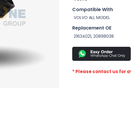
Compatible With
VOLVO ALL MODEL
Replacement OE
21634021, 20898038
* Please contact us for av