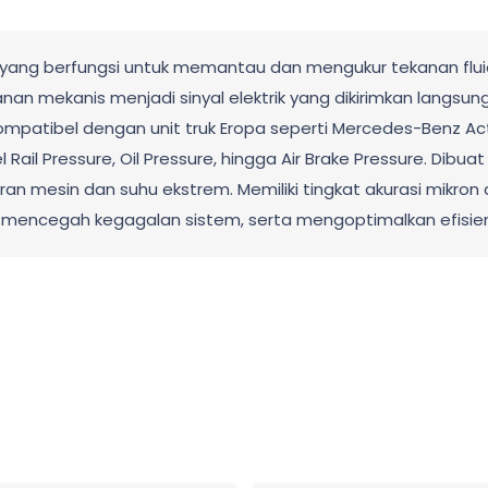
i yang berfungsi untuk memantau dan mengukur tekanan fluid
n mekanis menjadi sinyal elektrik yang dikirimkan langsung 
atibel dengan unit truk Eropa seperti Mercedes-Benz Actro
l Rail Pressure, Oil Pressure, hingga Air Brake Pressure. Dib
aran mesin dan suhu ekstrem. Memiliki tingkat akurasi mikron
si, mencegah kegagalan sistem, serta mengoptimalkan efisi