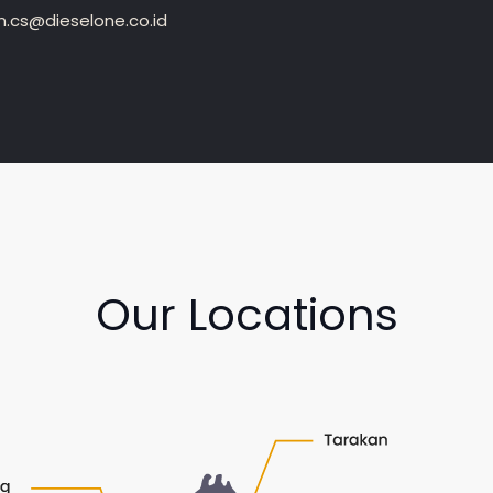
.cs@dieselone.co.id
Our Locations