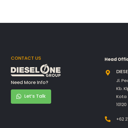
CONTACT US
Head Offi
DIES
Jl. P
Need More Info?
Kb. K
Let’s Talk
Kota 
10120
+62 2