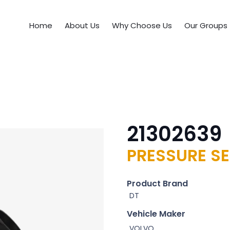
Home
About Us
Why Choose Us
Our Groups
21302639
PRESSURE S
Product Brand
DT
Vehicle Maker
VOLVO