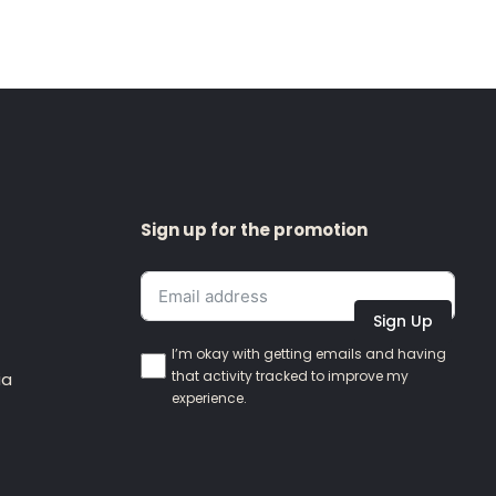
Sign up for the promotion
Sign Up
I’m okay with getting emails and having
that activity tracked to improve my
ia
experience.