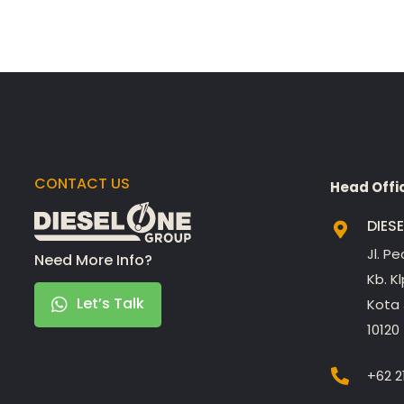
CONTACT US
Head Offi
DIES
Jl. P
Need More Info?
Kb. K
Let’s Talk
Kota 
10120
+62 2