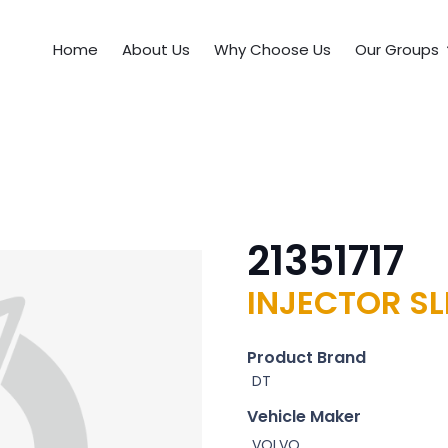
Home
About Us
Why Choose Us
Our Groups
21351717
INJECTOR SL
Product Brand
DT
Vehicle Maker
VOLVO