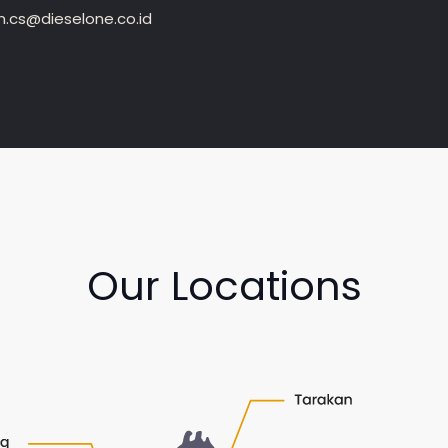
.cs@dieselone.co.id
Our Locations