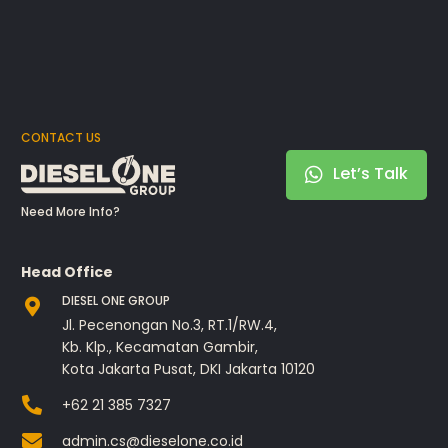
CONTACT US
Let’s Talk
Need More Info?
Head Office
DIESEL ONE GROUP
Jl. Pecenongan No.3, RT.1/RW.4,
Kb. Klp., Kecamatan Gambir,
Kota Jakarta Pusat, DKI Jakarta 10120
+62 21 385 7327
admin.cs@dieselone.co.id